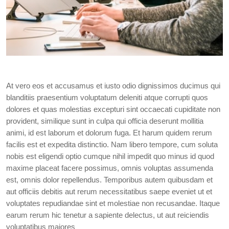
At vero eos et accusamus et iusto odio dignissimos ducimus qui
blanditiis praesentium voluptatum deleniti atque corrupti quos
dolores et quas molestias excepturi sint occaecati cupiditate non
provident, similique sunt in culpa qui officia deserunt mollitia
animi, id est laborum et dolorum fuga. Et harum quidem rerum
facilis est et expedita distinctio. Nam libero tempore, cum soluta
nobis est eligendi optio cumque nihil impedit quo minus id quod
maxime placeat facere possimus, omnis voluptas assumenda
est, omnis dolor repellendus. Temporibus autem quibusdam et
aut officiis debitis aut rerum necessitatibus saepe eveniet ut et
voluptates repudiandae sint et molestiae non recusandae. Itaque
earum rerum hic tenetur a sapiente delectus, ut aut reiciendis
voluptatibus maiores