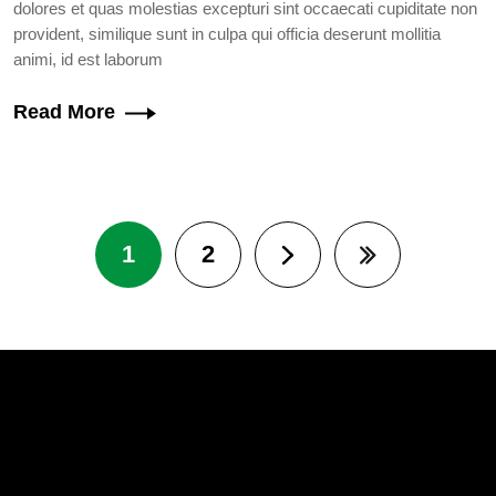
dolores et quas molestias excepturi sint occaecati cupiditate non
provident, similique sunt in culpa qui officia deserunt mollitia
animi, id est laborum
Read More
Pagination
1
2
Page suivante
Dernière page
chatbot block
Body