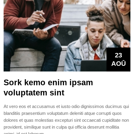
23
AOÛ
Sork kemo enim ipsam
voluptatem sint
At vero eos et accusamus et iusto odio dignissimos ducimus qui
blanditiis praesentium voluptatum deleniti atque corrupti quos
dolores et quas molestias excepturi sint occaecati cupiditate non
provident, similique sunt in culpa qui officia deserunt mollitia
animi, id est laborum